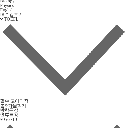
Biology
Physics
English
IB수강후기
TOEFL
필수 코어과정
봄&가을학기
방학특강
연휴특강
G6~10