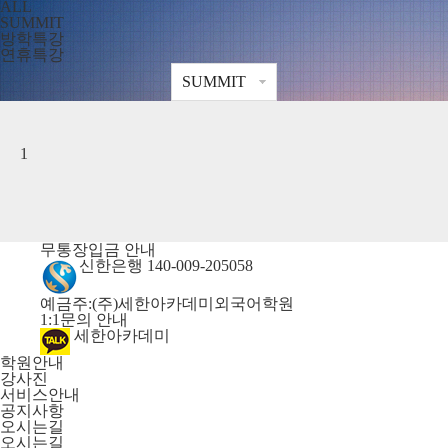
ALL
SUMMIT
방학특강
연휴특강
1
무통장입금 안내
신한은행 140-009-205058
예금주:(주)세한아카데미외국어학원
1:1문의 안내
세한아카데미
학원안내
강사진
서비스안내
공지사항
오시는길
오시는길