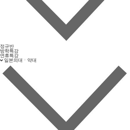
정규반
방학특강
연휴특강
일본의대ㆍ약대