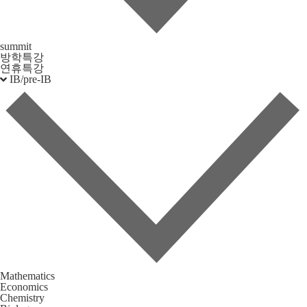
summit
방학특강
연휴특강
IB/pre-IB
Mathematics
Economics
Chemistry